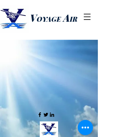
V
A
OYAGE
IR